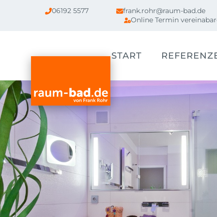
06192 5577
frank.rohr@raum-bad.de
Online Termin vereinaba
START
REFERENZ