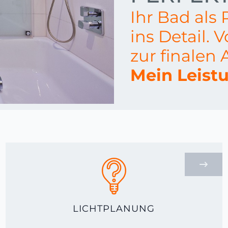
Ihr Bad als
ins Detail. 
zur finalen
Mein Leist
LICHTPLANUNG